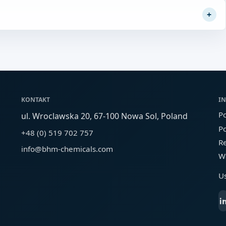
KONTAKT
I
Po
ul. Wroclawska 20, 67-100 Nowa Sol, Poland
Po
+48 (0) 519 702 757
R
info@bhm-chemicals.com
W
U